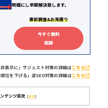
明確にし早期解決致します。
事前調査&お見積り
今すぐ無料
相談
を非表示に」サジェスト対策の詳細は
こちら
順位を下げる」逆SEO対策の詳細は
こちら
コンテンツ目次
[
表示
]