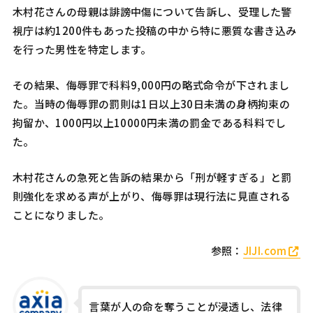
木村花さんの母親は誹謗中傷について告訴し、受理した警
視庁は約1200件もあった投稿の中から特に悪質な書き込み
を行った男性を特定します。
その結果、侮辱罪で科料9,000円の略式命令が下されまし
た。当時の侮辱罪の罰則は1日以上30日未満の身柄拘束の
拘留か、1000円以上10000円未満の罰金である科料でし
た。
木村花さんの急死と告訴の結果から「刑が軽すぎる」と罰
則強化を求める声が上がり、侮辱罪は現行法に見直される
ことになりました。
参照：
JIJI.com
言葉が人の命を奪うことが浸透し、法律